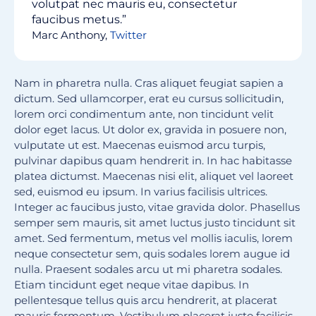
volutpat nec mauris eu, consectetur
faucibus metus.”
Marc Anthony,
Twitter
Nam in pharetra nulla. Cras aliquet feugiat sapien a
dictum. Sed ullamcorper, erat eu cursus sollicitudin,
lorem orci condimentum ante, non tincidunt velit
dolor eget lacus. Ut dolor ex, gravida in posuere non,
vulputate ut est. Maecenas euismod arcu turpis,
pulvinar dapibus quam hendrerit in. In hac habitasse
platea dictumst. Maecenas nisi elit, aliquet vel laoreet
sed, euismod eu ipsum. In varius facilisis ultrices.
Integer ac faucibus justo, vitae gravida dolor. Phasellus
semper sem mauris, sit amet luctus justo tincidunt sit
amet. Sed fermentum, metus vel mollis iaculis, lorem
neque consectetur sem, quis sodales lorem augue id
nulla. Praesent sodales arcu ut mi pharetra sodales.
Etiam tincidunt eget neque vitae dapibus. In
pellentesque tellus quis arcu hendrerit, at placerat
mauris fermentum. Vestibulum placerat justo facilisis