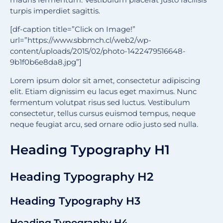
turpis imperdiet sagittis.
[df-caption title=”Click on Image!”
url=”https://www.sbbmch.cl/web2/wp-
content/uploads/2015/02/photo-1422479516648-
9b1f0b6e8da8.jpg”]
Lorem ipsum dolor sit amet, consectetur adipiscing
elit. Etiam dignissim eu lacus eget maximus. Nunc
fermentum volutpat risus sed luctus. Vestibulum
consectetur, tellus cursus euismod tempus, neque
neque feugiat arcu, sed ornare odio justo sed nulla.
Heading Typography H1
Heading Typography H2
Heading Typography H3
Heading Typography H4