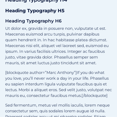
Heading Typography H5
Heading Typography H6
Ut dolor ex, gravida in posuere non, vulputate ut est.
Maecenas euismod arcu turpis, pulvinar dapibus
quam hendrerit in. In hac habitasse platea dictumst.
Maecenas nisi elit, aliquet vel laoreet sed, euismod eu
ipsum. In varius facilisis ultrices. Integer ac faucibus
justo, vitae gravida dolor. Phasellus semper sem
mauris, sit amet luctus justo tincidunt sit amet.
[blockquote author=”Marc Anthony”]If you do what
you love, you’ll never work a day in your life. Phasellus
eu sapien interdum ligula vulputate faucibus quis et
lectus. Morbi a aliquet eros. Sed velit justo, volutpat nec
mauris eu, consectetur faucibus metus.[/blockquote]
Sed fermentum, metus vel mollis iaculis, lorem neque
consectetur sem, quis sodales lorem augue id nulla.
Praesent sodales arcu ut mi pharetra sodales. Etiam