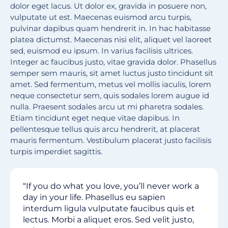
dolor eget lacus. Ut dolor ex, gravida in posuere non,
vulputate ut est. Maecenas euismod arcu turpis,
pulvinar dapibus quam hendrerit in. In hac habitasse
platea dictumst. Maecenas nisi elit, aliquet vel laoreet
sed, euismod eu ipsum. In varius facilisis ultrices.
Integer ac faucibus justo, vitae gravida dolor. Phasellus
semper sem mauris, sit amet luctus justo tincidunt sit
amet. Sed fermentum, metus vel mollis iaculis, lorem
neque consectetur sem, quis sodales lorem augue id
nulla. Praesent sodales arcu ut mi pharetra sodales.
Etiam tincidunt eget neque vitae dapibus. In
pellentesque tellus quis arcu hendrerit, at placerat
mauris fermentum. Vestibulum placerat justo facilisis
turpis imperdiet sagittis.
“If you do what you love, you’ll never work a
day in your life. Phasellus eu sapien
interdum ligula vulputate faucibus quis et
lectus. Morbi a aliquet eros. Sed velit justo,