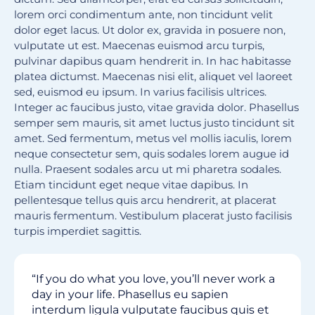
lorem orci condimentum ante, non tincidunt velit
dolor eget lacus. Ut dolor ex, gravida in posuere non,
vulputate ut est. Maecenas euismod arcu turpis,
pulvinar dapibus quam hendrerit in. In hac habitasse
platea dictumst. Maecenas nisi elit, aliquet vel laoreet
sed, euismod eu ipsum. In varius facilisis ultrices.
Integer ac faucibus justo, vitae gravida dolor. Phasellus
semper sem mauris, sit amet luctus justo tincidunt sit
amet. Sed fermentum, metus vel mollis iaculis, lorem
neque consectetur sem, quis sodales lorem augue id
nulla. Praesent sodales arcu ut mi pharetra sodales.
Etiam tincidunt eget neque vitae dapibus. In
pellentesque tellus quis arcu hendrerit, at placerat
mauris fermentum. Vestibulum placerat justo facilisis
turpis imperdiet sagittis.
“If you do what you love, you’ll never work a
day in your life. Phasellus eu sapien
interdum ligula vulputate faucibus quis et