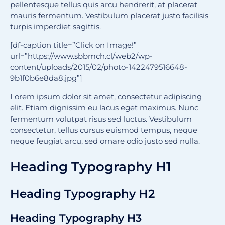
pellentesque tellus quis arcu hendrerit, at placerat
mauris fermentum. Vestibulum placerat justo facilisis
turpis imperdiet sagittis.
[df-caption title=”Click on Image!”
url=”https://www.sbbmch.cl/web2/wp-
content/uploads/2015/02/photo-1422479516648-
9b1f0b6e8da8.jpg”]
Lorem ipsum dolor sit amet, consectetur adipiscing
elit. Etiam dignissim eu lacus eget maximus. Nunc
fermentum volutpat risus sed luctus. Vestibulum
consectetur, tellus cursus euismod tempus, neque
neque feugiat arcu, sed ornare odio justo sed nulla.
Heading Typography H1
Heading Typography H2
Heading Typography H3