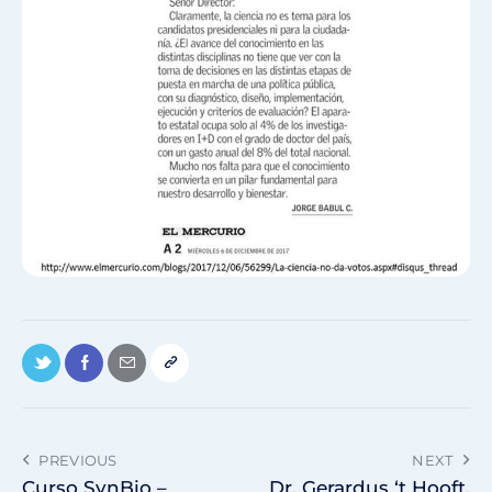
PREVIOUS
NEXT
Curso SynBio –
Dr. Gerardus ‘t Hooft,