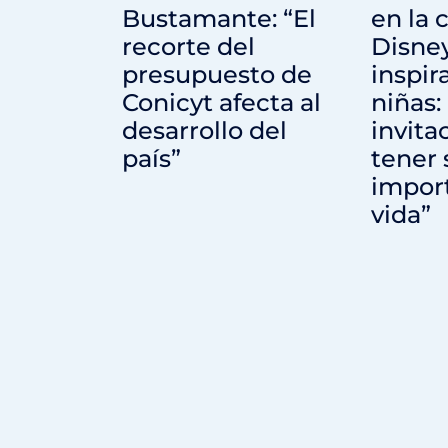
Bustamante: “El
en la
recorte del
Disne
presupuesto de
inspira
Conicyt afecta al
niñas:
desarrollo del
invita
país”
tener
import
vida”