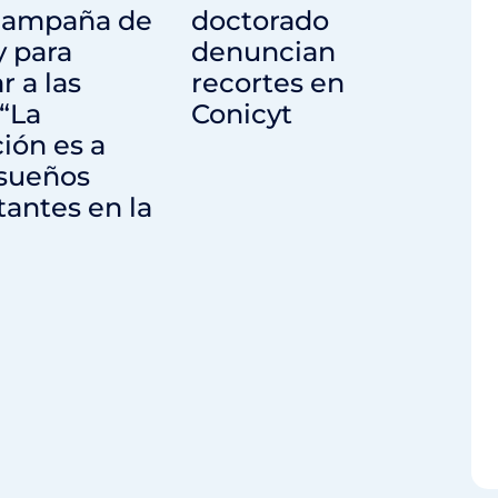
 campaña de
doctorado
y para
denuncian
r a las
recortes en
 “La
Conicyt
ción es a
 sueños
antes en la