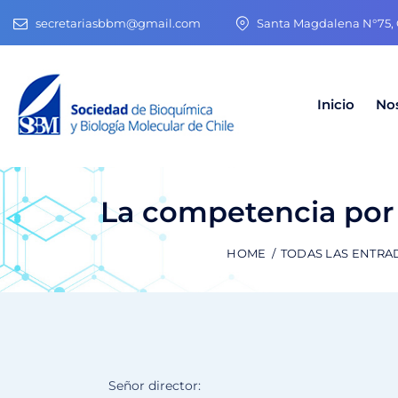
secretariasbbm@gmail.com
Santa Magdalena N°75, O
Inicio
No
La competencia por 
HOME
TODAS LAS ENTRA
Señor director: