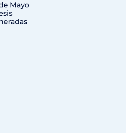
 de Mayo
esis
eradas