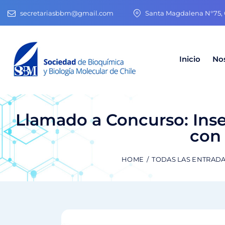
secretariasbbm@gmail.com
Santa Magdalena N°75, O
Inicio
No
Llamado a Concurso: Ins
con
HOME
TODAS LAS ENTRAD