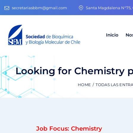
secretariasbbm@gmail.com
Santa Magdalena N°75, O
Inicio
No
Looking for Chemistry p
HOME
TODAS LAS ENTR
Job Focus: Chemistry