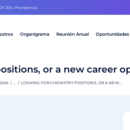
f. 304, Providencia
sotros
Organigrama
Reunión Anual
Oportunidades
ositions, or a new career o
ADAS
...
LOOKING FOR CHEMISTRY POSITIONS, OR A NEW...