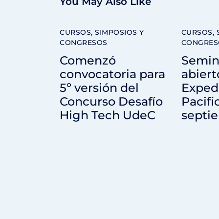
You May Also Like
CURSOS, SIMPOSIOS Y
CURSOS, 
CONGRESOS
CONGRES
Comenzó
Semin
convocatoria para
abiert
5º versión del
Expedi
Concurso Desafío
Pacifi
High Tech UdeC
septi