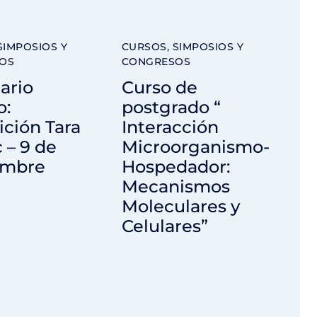
SIMPOSIOS Y
CURSOS, SIMPOSIOS Y
OS
CONGRESOS
ario
Curso de
o:
postgrado “
ción Tara
Interacción
c – 9 de
Microorganismo-
embre
Hospedador:
Mecanismos
Moleculares y
Celulares”