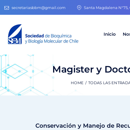
secretariasbbm@gmail.com
Santa Magdalena N°75, O
Inicio
No
Magister y Doct
HOME
TODAS LAS ENTRAD
Conservación y Manejo de Recu