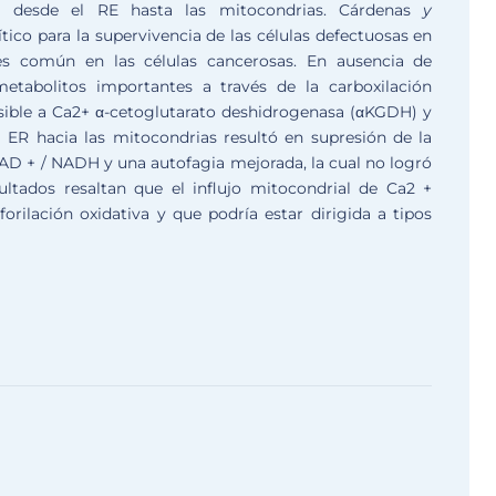
el desde el RE hasta las mitocondrias. Cárdenas
y
tico para la supervivencia de las células defectuosas en
e es común en las células cancerosas. En ausencia de
metabolitos importantes a través de la carboxilación
nsible a Ca2+ α-cetoglutarato deshidrogenasa (αKGDH) y
 ER hacia las mitocondrias resultó en supresión de la
AD + / NADH y una autofagia mejorada, la cual no logró
ultados resaltan que el influjo mitocondrial de Ca2 +
orilación oxidativa y que podría estar dirigida a tipos