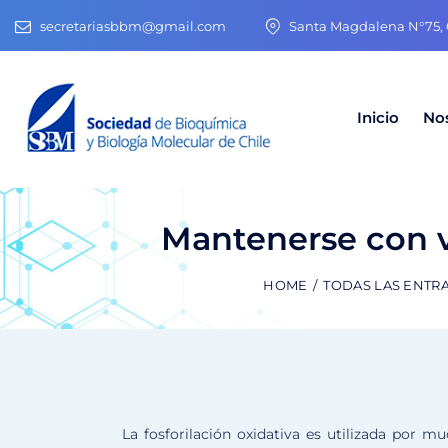
secretariasbbm@gmail.com
Santa Magdalena N°75, O
Inicio
No
Mantenerse con vi
HOME
TODAS LAS ENTR
La fosforilación oxidativa es utilizada por m