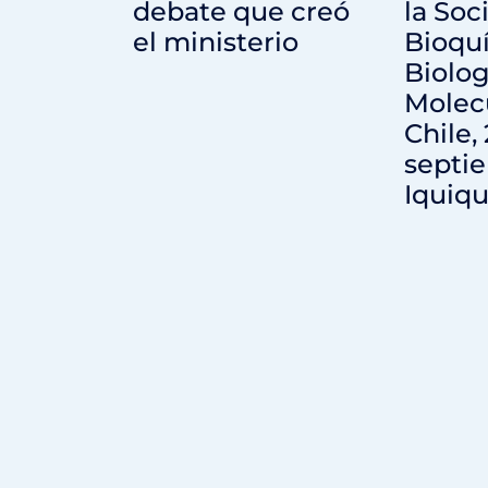
debate que creó
la Soc
el ministerio
Bioqu
Biolog
Molec
Chile,
septie
Iquiqu