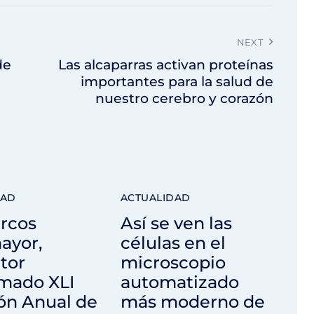
NEXT
de
Las alcaparras activan proteínas
importantes para la salud de
nuestro cerebro y corazón
DAD
ACTUALIDAD
arcos
Así se ven las
ayor,
células en el
tor
microscopio
rmado XLI
automatizado
ón Anual de
más moderno de