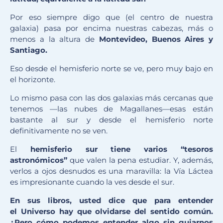
Por eso siempre digo que (el centro de nuestra
galaxia) pasa por encima nuestras cabezas, más o
menos a la altura de
Montevideo, Buenos Aires y
Santiago.
Eso desde el hemisferio norte se ve, pero muy bajo en
el horizonte.
Lo mismo pasa con las dos galaxias más cercanas que
tenemos —las nubes de Magallanes—esas están
bastante al sur y desde el hemisferio norte
definitivamente no se ven.
El
hemisferio sur tiene varios “tesoros
astronómicos”
que valen la pena estudiar. Y, además,
verlos a ojos desnudos es una maravilla: la Vía Láctea
es impresionante cuando la ves desde el sur.
En sus libros, usted dice que para entender
el
U
niverso hay que olvidarse del sentido com
ún.
¿Pero cómo podemos entender algo sin guiarnos