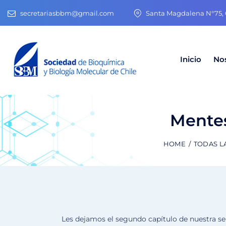
secretariasbbm@gmail.com
Santa Magdalena N°75, O
Inicio
No
Mentes
HOME
TODAS L
Les dejamos el segundo capítulo de nuestra se