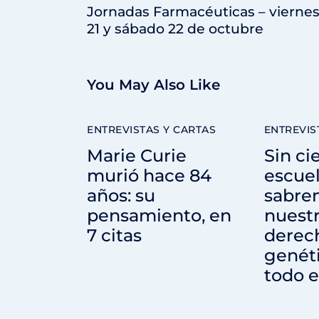
Jornadas Farmacéuticas – vierne
21 y sábado 22 de octubre
You May Also Like
ENTREVISTAS Y CARTAS
ENTREVIS
Marie Curie
Sin ci
murió hace 84
escue
años: su
sabre
pensamiento, en
nuest
7 citas
derec
genéti
todo e