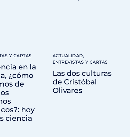
s
TAS Y CARTAS
ACTUALIDAD
,
ENTREVISTAS Y CARTAS
encia en la
Las dos culturas
la, ¿cómo
de Cristóbal
mos de
Olivares
ros
hos
cos?: hoy
s ciencia