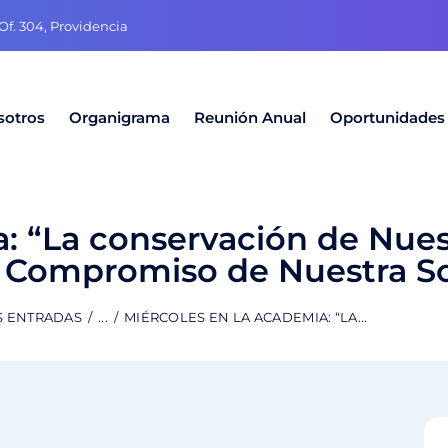
f. 304, Providencia
sotros
Organigrama
Reunión Anual
Oportunidades
a: “La conservación de Nue
l Compromiso de Nuestra S
S ENTRADAS
...
MIÉRCOLES EN LA ACADEMIA: “LA...