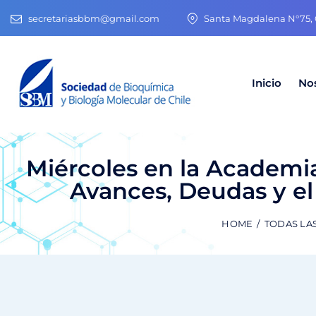
secretariasbbm@gmail.com
Santa Magdalena N°75, O
Inicio
No
Miércoles en la Academi
Avances, Deudas y e
HOME
TODAS LA