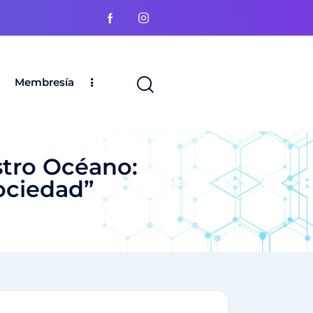
Membresía
stro Océano:
ociedad”