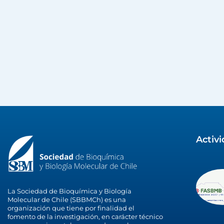
Activ
La Sociedad de Bioquímica y Biología
Molecular de Chile (SBBMCh) es una
organización que tiene por finalidad el
fomento de la investigación, en carácter técnico