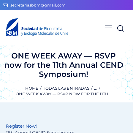
secretariasbbm@gmail.com
ONE WEEK AWAY — RSVP
now for the 11th Annual CEND
Symposium!
HOME
TODAS LAS ENTRADAS
...
ONE WEEK AWAY — RSVP NOW FOR THE 11TH...
Register Now!
11th Annual CEND Symposium: