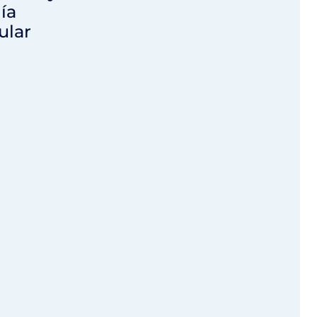
ía
ular