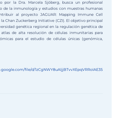
do por la Dra. Marcela Sjöberg, busca un profesional
o de la inmunología y estudios con muestras humanas
contribuir al proyecto JAGUAR: Mapping Immune Cell
la Chan Zuckerberg Initiative (CZI). El objetivo principal
iversidad genética regional en la regulación genética de
 atlas de alta resolución de células inmunitarias para
micas para el estudio de células únicas (genómica,
ve.google.com/
file/d/
1zCgNWY8uAljjBTvvXEpqVRRoIAE35