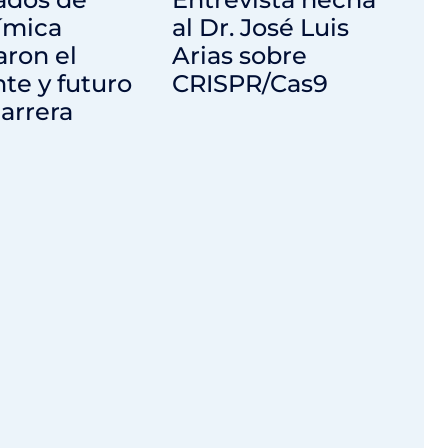
ímica
al Dr. José Luis
aron el
Arias sobre
te y futuro
CRISPR/Cas9
carrera