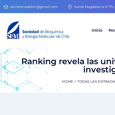
secretariasbbm@gmail.com
Santa Magdalena N°75, O
Inicio
No
Ranking revela las un
investi
HOME
TODAS LAS ENTRAD