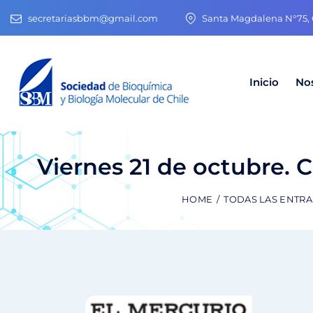
secretariasbbm@gmail.com
Santa Magdalena N°75, O
Inicio
No
Viernes 21 de octubre. C
HOME
TODAS LAS ENTR