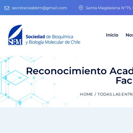
secretariasbbm@gmail.com
Santa Magdalena N°75, O
Inicio
No
Reconocimiento Acadé
Fac
HOME
TODAS LAS ENT