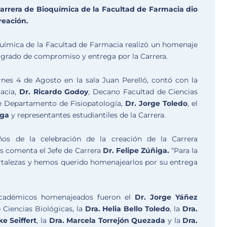
arrera de Bioquímica de la Facultad de Farmacia dio
reación.
uímica de la Facultad de Farmacia realizó un homenaje
 grado de compromiso y entrega por la Carrera.
rnes 4 de Agosto en la sala Juan Perelló, contó con la
acia,
Dr. Ricardo Godoy
, Decano Facultad de Ciencias
de Departamento de Fisiopatología,
Dr. Jorge Toledo
, el
iga
y representantes estudiantiles de la Carrera.
s de la celebración de la creación de la Carrera
s comenta el Jefe de Carrera
Dr. Felipe Zúñiga.
“Para la
ortalezas y hemos querido homenajearlos por su entrega
 académicos homenajeados fueron el
Dr. Jorge Yáñez
e Ciencias Biológicas, la
Dra. Helia Bello Toledo
, la
Dra.
ke Seiffert
, la
Dra. Marcela Torrejón
Quezada
y la
Dra.