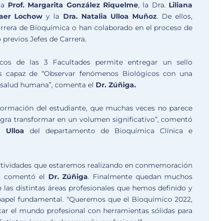
la
Prof. Margarita González
Riquelme
, la Dra.
Liliana
Baer Lochow
y la
Dra. Natalia Ulloa Muñoz
. De ellos,
rera de Bioquímica o han colaborado en el proceso de
previos Jefes de Carrera.
cos de las 3 Facultades permite entregar un sello
 es capaz de “Observar fenómenos Biológicos con una
a salud humana”, comenta el
Dr. Zúñiga.
formación del estudiante, que muchas veces no parece
 logra transformar en un volumen significativo”, comentó
a Ulloa
del departamento de Bioquímica Clínica e
actividades que estaremos realizando en conmemoración
”, comentó el
Dr. Zúñiga
. Finalmente quedan muchos
 las distintas áreas profesionales que hemos definido y
apel fundamental. “Queremos que el Bioquímico 2022,
ar el mundo profesional con herramientas sólidas para