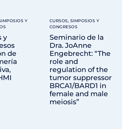
SIMPOSIOS Y
CURSOS, SIMPOSIOS Y
OS
CONGRESOS
 y
Seminario de la
esos
Dra. JoAnne
ón de
Engebrecht: “The
mería
role and
iva,
regulation of the
HMI
tumor suppressor
BRCA1/BARD1 in
female and male
meiosis”