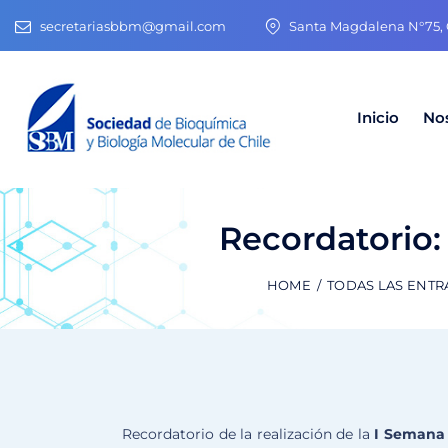
secretariasbbm@gmail.com
Santa Magdalena N°75, O
Inicio
No
Recordatorio:
HOME
TODAS LAS ENTR
Recordatorio de la realización de la
I Semana d