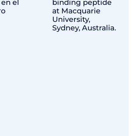
en el
binding peptide
ro
at Macquarie
University,
Sydney, Australia.