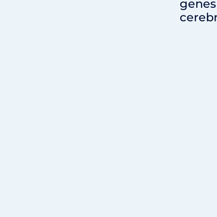
genes 
cereb