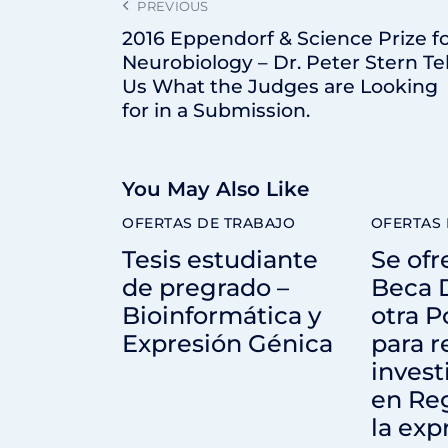
PREVIOUS
2016 Eppendorf & Science Prize f
Neurobiology – Dr. Peter Stern Tel
Us What the Judges are Looking
for in a Submission.
You May Also Like
OFERTAS DE TRABAJO
OFERTAS 
Tesis estudiante
Se ofr
de pregrado –
Beca D
Bioinformática y
otra P
Expresión Génica
para r
invest
en Re
la exp