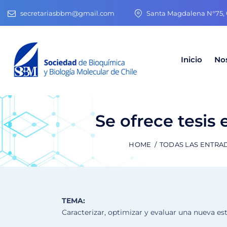
secretariasbbm@gmail.com
Santa Magdalena N°75, O
Inicio
No
Se ofrece tesis
HOME
TODAS LAS ENTRA
TEMA:
Caracterizar, optimizar y evaluar una nueva est