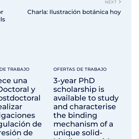
NEXT
or
Charla: Ilustración botánica hoy
ls
DE TRABAJO
OFERTAS DE TRABAJO
ece una
3-year PhD
octoral y
scholarship is
ostdoctoral
available to study
ealizar
and characterise
igaciones
the binding
gulación de
mechanism of a
resión de
unique solid-