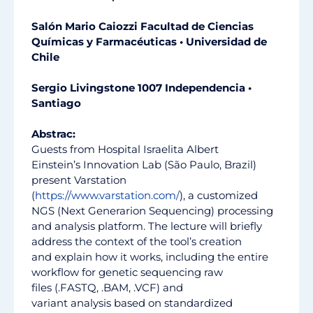
Salón Mario Caiozzi Facultad de Ciencias
Químicas y Farmacéuticas • Universidad de
Chile
Sergio Livingstone 1007 Independencia •
Santiago
Abstrac:
Guests from Hospital Israelita Albert
Einstein’s Innovation Lab (São Paulo, Brazil)
present Varstation
(
https://www.varstation.com/
), a customized
NGS (Next Generarion Sequencing) processing
and analysis platform. The lecture will briefly
address the context of the tool’s creation
and explain how it works, including the entire
workflow for genetic sequencing raw
files (.FASTQ, .BAM, .VCF) and
variant analysis based on standardized