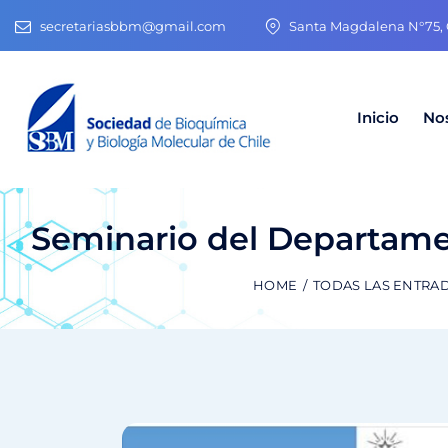
secretariasbbm@gmail.com
Santa Magdalena N°75, O
Inicio
No
Seminario del Departame
HOME
TODAS LAS ENTRA