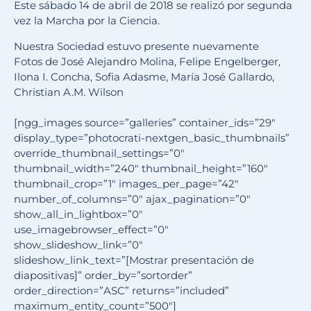
Este sábado 14 de abril de 2018 se realizó por segunda
vez la Marcha por la Ciencia.
Nuestra Sociedad estuvo presente nuevamente
Fotos de José Alejandro Molina, Felipe Engelberger,
Ilona I. Concha, Sofia Adasme, María José Gallardo,
Christian A.M. Wilson
[ngg_images source=”galleries” container_ids=”29″
display_type=”photocrati-nextgen_basic_thumbnails”
override_thumbnail_settings=”0″
thumbnail_width=”240″ thumbnail_height=”160″
thumbnail_crop=”1″ images_per_page=”42″
number_of_columns=”0″ ajax_pagination=”0″
show_all_in_lightbox=”0″
use_imagebrowser_effect=”0″
show_slideshow_link=”0″
slideshow_link_text=”[Mostrar presentación de
diapositivas]” order_by=”sortorder”
order_direction=”ASC” returns=”included”
maximum_entity_count=”500″]