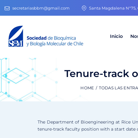
secretariasbbm@gmail.com
Santa Magdalena N°75, O
Inicio
No
Tenure-track o
HOME
TODAS LAS ENTR
The Department of Bioengineering at Rice Univ
tenure-track faculty position with a start date o