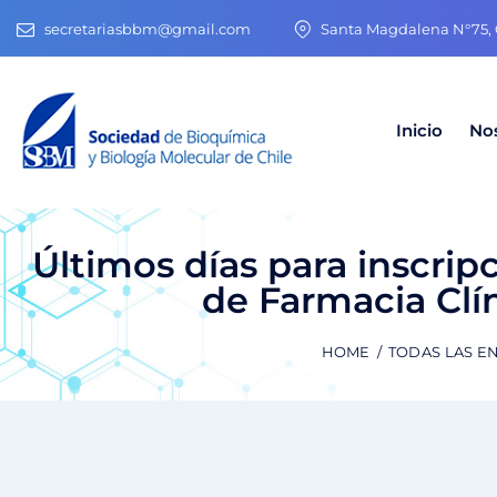
secretariasbbm@gmail.com
Santa Magdalena N°75, O
Inicio
No
Últimos días para inscrip
de Farmacia Clí
HOME
TODAS LAS E