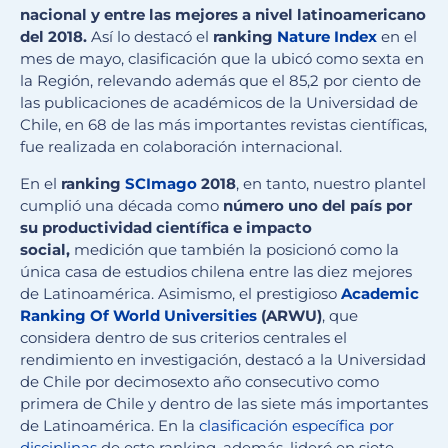
nacional y entre las mejores a nivel latinoamericano
del 2018.
Así lo destacó el
ranking
Nature Index
en el
mes de mayo, clasificación que la ubicó como sexta en
la Región, relevando además que el 85,2 por ciento de
las publicaciones de académicos de la Universidad de
Chile, en 68 de las más importantes revistas científicas,
fue realizada en colaboración internacional.
En el
ranking
SCImago
2018
, en tanto, nuestro plantel
cumplió una década como
número uno del país por
su productividad científica e impacto
social,
medición que también la posicionó como la
única casa de estudios chilena entre las diez mejores
de Latinoamérica. Asimismo, el prestigioso
Academic
Ranking Of World Universities
(ARWU)
, que
considera dentro de sus criterios centrales el
rendimiento en investigación, destacó a la Universidad
de Chile por decimosexto año consecutivo como
primera de Chile y dentro de las siete más importantes
de Latinoamérica. En la
clasificación específica por
disciplinas
de este ranking, además, lideró en siete