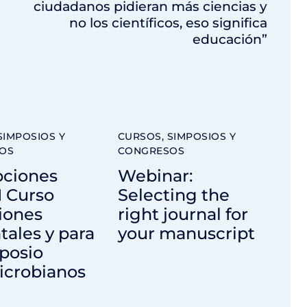
ciudadanos pidieran más ciencias y
no los científicos, eso significa
educación”
SIMPOSIOS Y
CURSOS, SIMPOSIOS Y
OS
CONGRESOS
pciones
Webinar:
II Curso
Selecting the
iones
right journal for
ales y para
your manuscript
posio
icrobianos