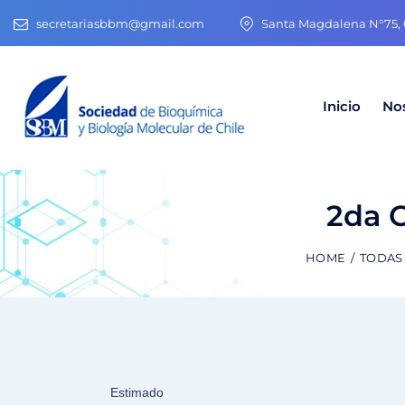
secretariasbbm@gmail.com
Santa Magdalena N°75, O
Inicio
No
2da C
HOME
TODAS
Estimado