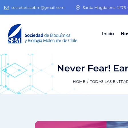
secretariasbbm@gmail.com
Santa Magdalena N°75, O
Inicio
No
Never Fear! Ea
HOME
TODAS LAS ENTRA