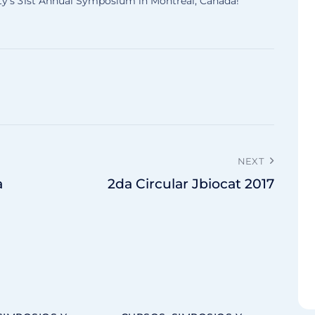
ety’s 31st Annual Symposium in Montreal, Canada!
NEXT
a
2da Circular Jbiocat 2017