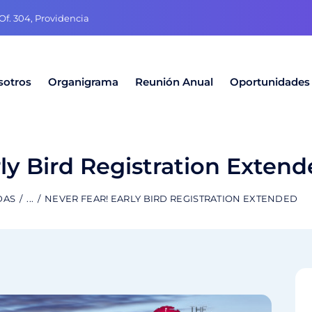
f. 304, Providencia
sotros
Organigrama
Reunión Anual
Oportunidades
rly Bird Registration Exten
DAS
...
NEVER FEAR! EARLY BIRD REGISTRATION EXTENDED