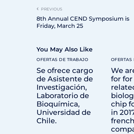
PREVIOUS
8th Annual CEND Symposium is
Friday, March 25
You May Also Like
OFERTAS DE TRABAJO
OFERTAS 
Se ofrece cargo
We ar
de Asistente de
for fo
Investigación,
relate
Laboratorio de
biolog
Bioquímica,
chip f
Universidad de
in 201
Chile.
french
comp