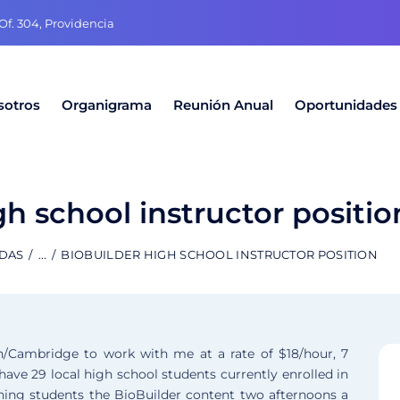
f. 304, Providencia
sotros
Organigrama
Reunión Anual
Oportunidades
gh school instructor positio
ADAS
...
BIOBUILDER HIGH SCHOOL INSTRUCTOR POSITION
on/Cambridge to work with me at a rate of $18/hour, 7
e 29 local high school students currently enrolled in
hing students the BioBuilder content two afternoons a