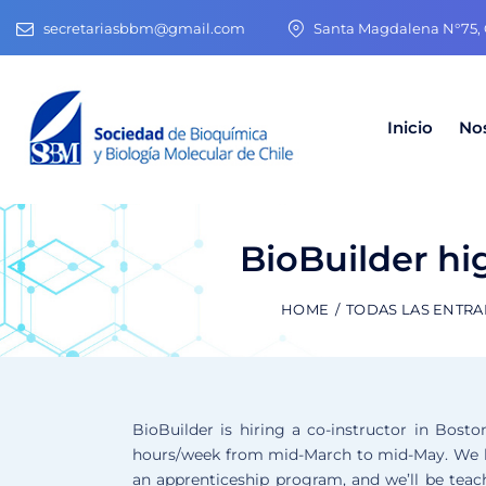
secretariasbbm@gmail.com
Santa Magdalena N°75, O
Inicio
No
BioBuilder hi
HOME
TODAS LAS ENTR
BioBuilder is hiring a co-instructor in Bost
hours/week from mid-March to mid-May. We hav
an apprenticeship program, and we’ll be teac