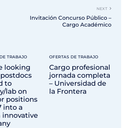
NEXT
Invitación Concurso Público –
Cargo Académico
DE TRABAJO
OFERTAS DE TRABAJO
e looking
Cargo profesional
r postdocs
jornada completa
d to
– Universidad de
y/lab on
la Frontera
or positions
7 into a
 innovative
any