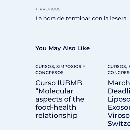
PREVIOUS
La hora de terminar con la lesera
You May Also Like
CURSOS, SIMPOSIOS Y
CURSOS, 
CONGRESOS
CONGRES
Curso IUBMB
March 
“Molecular
Deadli
aspects of the
Lipos
food-health
Exoso
relationship
Viros
Switz