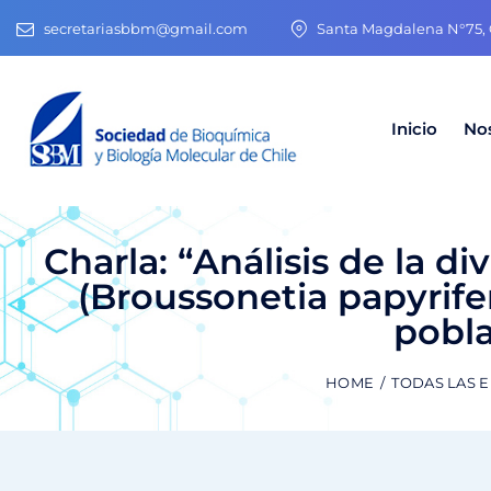
secretariasbbm@gmail.com
Santa Magdalena N°75, O
Inicio
No
Charla: “Análisis de la d
(Broussonetia papyrif
pobla
HOME
TODAS LAS 