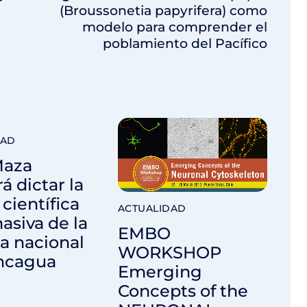
(Broussonetia papyrifera) como
modelo para comprender el
poblamiento del Pacífico
DAD
Maza
á dictar la
 científica
ACTUALIDAD
siva de la
EMBO
ia nacional
WORKSHOP
ncagua
Emerging
Concepts of the