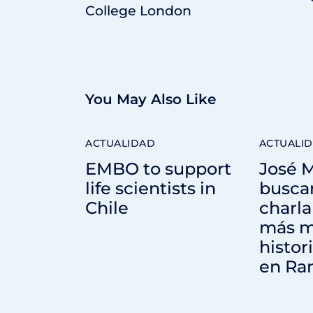
College London
You May Also Like
ACTUALIDAD
ACTUALI
EMBO to support
José 
life scientists in
buscar
Chile
charla
más ma
histor
en Ra