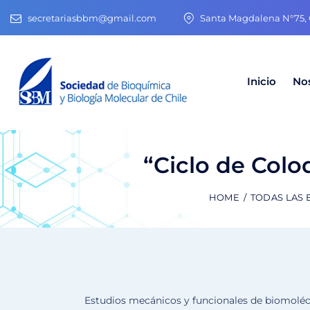
secretariasbbm@gmail.com
Santa Magdalena N°75, O
Inicio
No
“Ciclo de Colo
HOME
TODAS LAS
Estudios mecánicos y funcionales de biomolécu