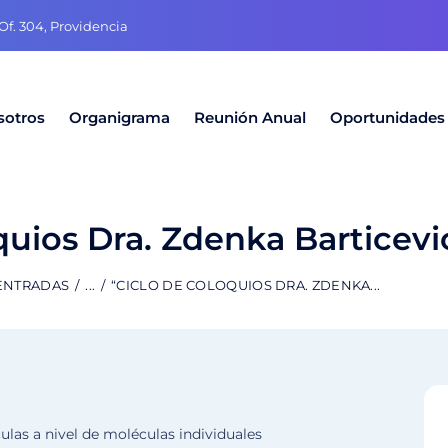
f. 304, Providencia
sotros
Organigrama
Reunión Anual
Oportunidades
quios Dra. Zdenka Barticevi
 ENTRADAS
...
“CICLO DE COLOQUIOS DRA. ZDENKA...
las a nivel de moléculas individuales