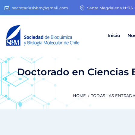
secretariasbbm@gmail.com
Santa Magdalena N°75, O
Inicio
No
Doctorado en Ciencias 
HOME
TODAS LAS ENTRAD