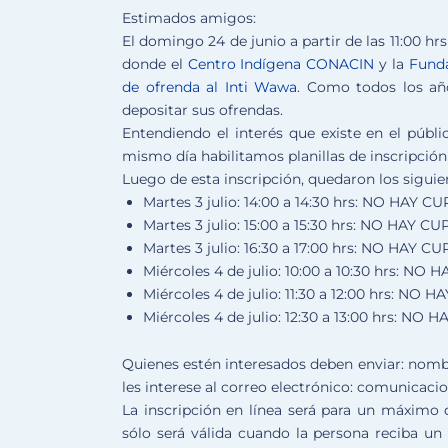
Estimados amigos:
El
domingo 24 de junio a partir de las 11:00 hrs
donde el
Centro Indígena CONACIN
y la
Funda
de ofrenda al Inti Wawa
.
Como todos los año
depositar sus ofrendas.
Entendiendo el interés que existe en el públi
mismo día habilitamos planillas de inscripción 
Luego de esta inscripción, quedaron los siguie
Martes 3 julio
: 14:00 a 14:30 hrs: NO HAY C
Martes 3 julio:
15:00 a 15:30 hrs: NO HAY CU
Martes 3 julio:
16:30 a 17:00 hrs: NO HAY CU
Miércoles 4 de julio:
10:00 a 10:30 hrs: NO
Miércoles 4 de julio:
11:30 a 12:00 hrs: NO 
Miércoles 4 de julio:
12:30 a 13:00 hrs: NO 
Quienes estén interesados deben enviar:
nombr
les interese al correo electrónico: comunica
La inscripción en línea será para un
máximo d
sólo será válida cuando la persona reciba un