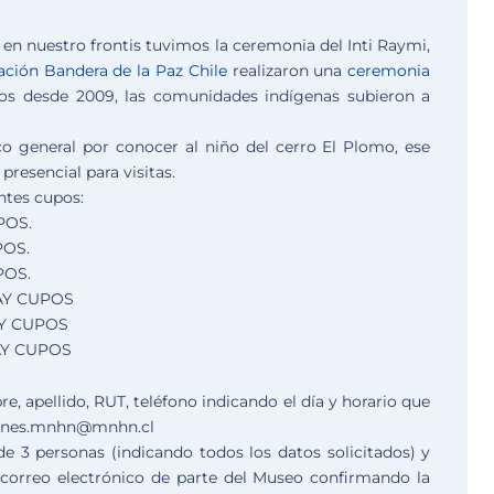
 en nuestro frontis
tuvimos la ceremonia del
Inti Raymi
,
ción Bandera de la Paz Chile
realizaron una
ceremonia
s desde 2009, las comunidades indígenas subieron a
co general por conocer al niño del cerro El Plomo,
ese
presencial para visitas
.
ntes cupos:
UPOS.
POS.
POS.
 HAY CUPOS
HAY CUPOS
HAY CUPOS
e, apellido, RUT, teléfono indicando el día y horario que
ciones.mnhn@mnhn.cl
e 3 personas
(indicando todos los datos solicitados) y
 correo electrónico de parte del Museo confirmando la