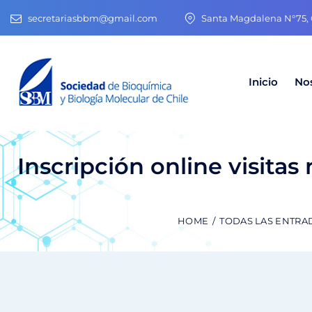
secretariasbbm@gmail.com
Santa Magdalena N°75, O
Inicio
No
Inscripción online visita
HOME
TODAS LAS ENTRA