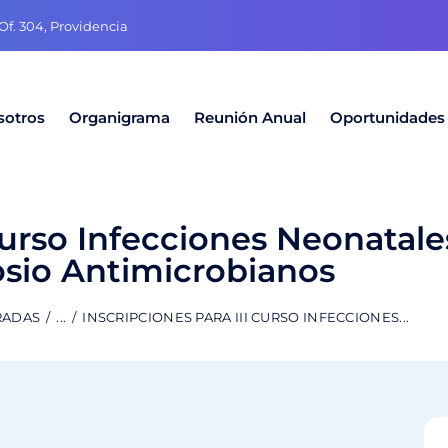
f. 304, Providencia
sotros
Organigrama
Reunión Anual
Oportunidades
Curso Infecciones Neonatales
sio Antimicrobianos
RADAS
...
INSCRIPCIONES PARA III CURSO INFECCIONES...