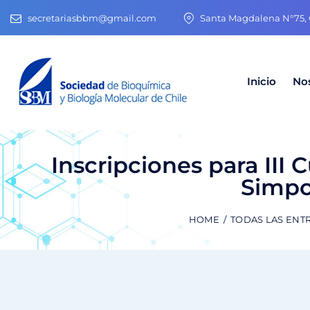
secretariasbbm@gmail.com
Santa Magdalena N°75, O
Inicio
No
Inscripciones para III 
Simpo
HOME
TODAS LAS ENT