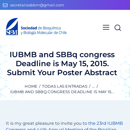
secretariasbbm@gmail.com
IUBMB and SBBq congress
Deadline is May 15, 2015.
Submit Your Poster Abstract
HOME
TODAS LAS ENTRADAS
...
IUBMB AND SBBQ CONGRESS DEADLINE IS MAY 15...
It is my great pleasure to invite you to
the 23rd IUBMB
Congress and 44th Annual Meeting of the Brazilian