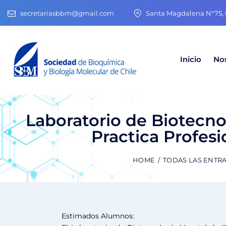
secretariasbbm@gmail.com
Santa Magdalena N°75, O
Inicio
No
Laboratorio de Biotecno
Practica Profes
HOME
TODAS LAS ENTR
Estimados Alumnos: