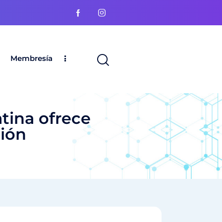
Membresía
atina ofrece
ción