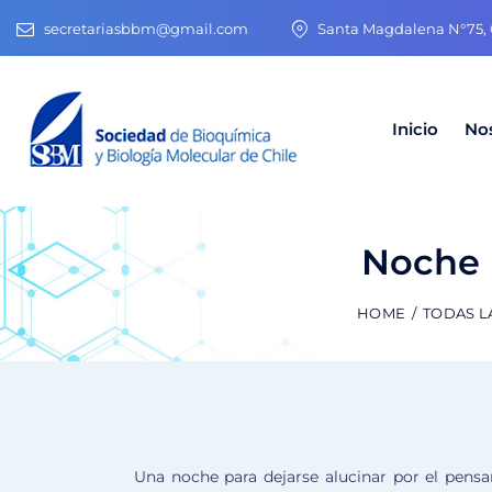
secretariasbbm@gmail.com
Santa Magdalena N°75, O
Inicio
No
Noche 
HOME
TODAS L
Una noche para dejarse alucinar por el pensa