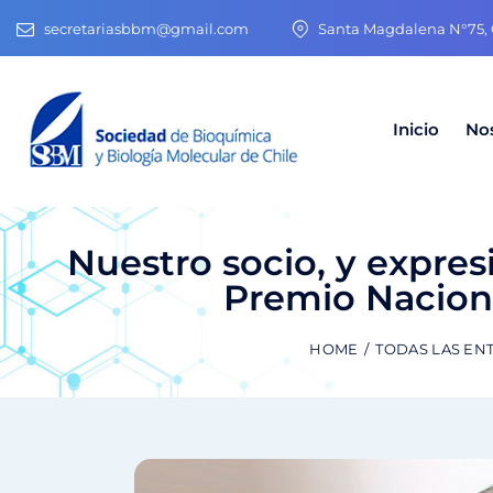
secretariasbbm@gmail.com
Santa Magdalena N°75, O
Inicio
No
Nuestro socio, y expres
Premio Naciona
HOME
TODAS LAS EN