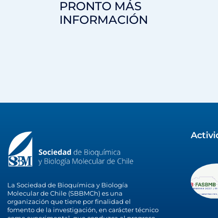
PRONTO MÁS
INFORMACIÓN
Activ
La Sociedad de Bioquímica y Biología
Molecular de Chile (SBBMCh) es una
organización que tiene por finalidad el
fomento de la investigación, en carácter técnico