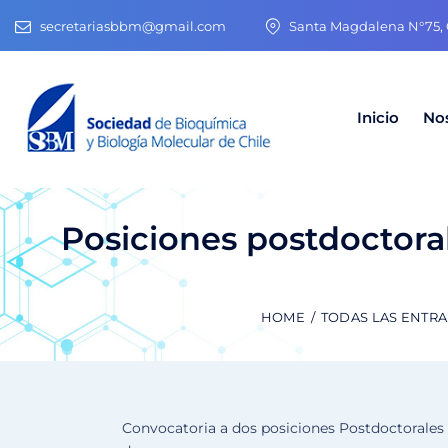
secretariasbbm@gmail.com
Santa Magdalena N°75, O
Inicio
No
Posiciones postdoctoral
HOME
TODAS LAS ENTR
Convocatoria a dos posiciones Postdoctorales 