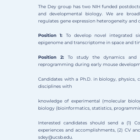
The Dey group has two NIH funded postdoctora
and developmental biology. We are broad
regulates gene expression heterogeneity and 
Position 1:
To develop novel integrated sin
epigenome and transcriptome in space and ti
Position 2:
To study the dynamics and un
reprogramming during early mouse developm
Candidates with a Ph.D. in biology, physics,
disciplines with
knowledge of experimental (molecular biol
biology (bioinformatics, statistics, programm
Interested candidates should send a (1) Cov
experiences and accomplishments, (2) CV and
sdey@ucsb.edu.