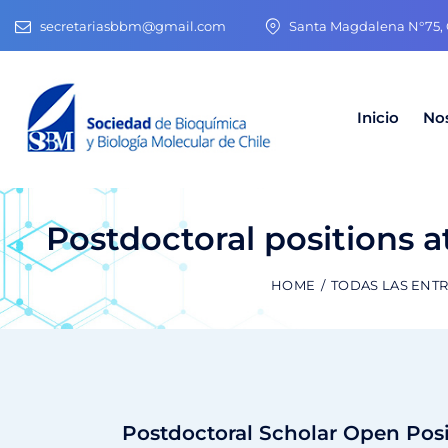
secretariasbbm@gmail.com
Santa Magdalena N°75, O
Inicio
No
Postdoctoral positions at
HOME
TODAS LAS ENT
Postdoctoral Scholar Open Posi