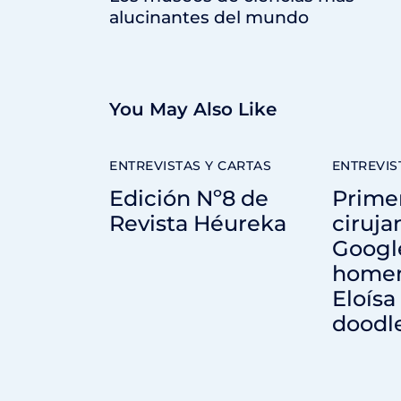
alucinantes del mundo
You May Also Like
ENTREVISTAS Y CARTAS
ENTREVIS
Edición Nº8 de
Prime
Revista Héureka
ciruja
Googl
homen
Eloísa
doodl