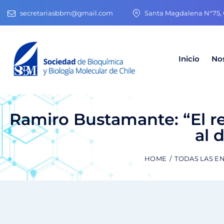
secretariasbbm@gmail.com
Santa Magdalena N°75, O
Inicio
No
Ramiro Bustamante: “El re
al 
HOME
TODAS LAS E