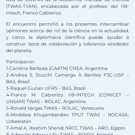
(TWAS-TYAN), encabezada por el profesor del IIB-
Intech, Franco Cabrerizo.
El encuentro permitió a los presentes intercambiar
opiniones acerca del rol de la ciencia en la actualidad,
y cómo la diplomacia científica puede ayudar a
construir lazos de colaboración y tolerancia alrededor
del planeta.
Participaron:
1-Carolina Barbosa (GAATN) CNEA, Argentina
2-Andrea S. Stucchi Camargo A Benitez FSC-USP –
BAS, Brasil
3-Raquel Giulian UFRS – BAS, Brasil
4-Franco M. Cabrerizo IIB-INTECH (CONICET –
UNSAM) TWAS – ROLAC, Argentina
5-Ronald Vargas TWAS – ROLAC, Venezuela
6-Mirabbos Khujamberdiev TPUT TWAS – ROCASA,
Uzbekistán
7-Amal A. Ibrahim Shendi NRCC TWAS – ARO, Egipto
8-Adewale Adewuyi Ru TWAS – ROSSA, Nigeria