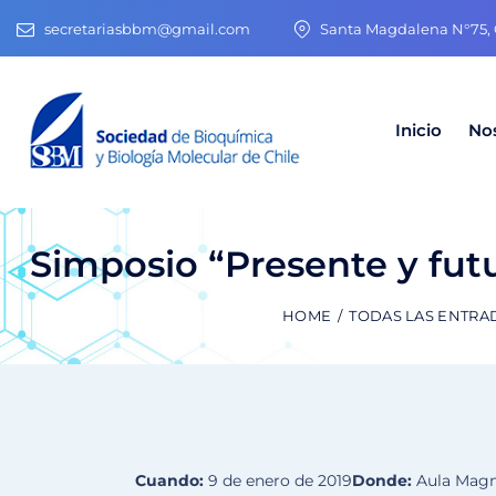
secretariasbbm@gmail.com
Santa Magdalena N°75, O
Inicio
No
Simposio “Presente y futu
HOME
TODAS LAS ENTRA
Cuando:
9 de enero de 2019
Donde:
Aula Magn