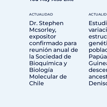
ACTUALIDAD
ACTUALI
Dr. Stephen
Estudi
Mcsorley,
variac
expositor
estruc
confirmado para
genét
reunión anual de
pobla
la Sociedad de
Papúa
Bioquímica y
Guine
Biología
desce
Molecular de
ances
Chile
Denis