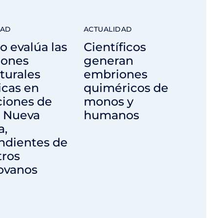
DAD
ACTUALIDAD
o evalúa las
Científicos
iones
generan
turales
embriones
icas en
quiméricos de
ciones de
monos y
 Nueva
humanos
a,
ndientes de
tros
ovanos