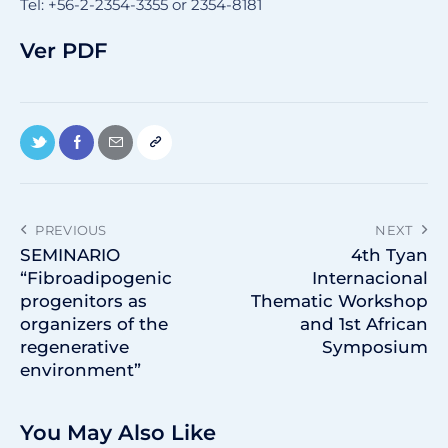
Tel: +56-2-2354-3355 or 2354-8181
Ver PDF
PREVIOUS
NEXT
SEMINARIO
4th Tyan
“Fibroadipogenic
Internacional
progenitors as
Thematic Workshop
organizers of the
and 1st African
regenerative
Symposium
environment”
You May Also Like