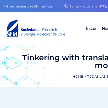
secretariasbbm@gmail.com
Santa Magdalena N°75, O
Inicio
No
Tinkering with transl
mod
HOME
TODAS LAS