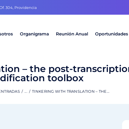
f. 304, Providencia
sotros
Organigrama
Reunión Anual
Oportunidades
ation – the post-transcripti
ification toolbox
 ENTRADAS
...
TINKERING WITH TRANSLATION – THE...