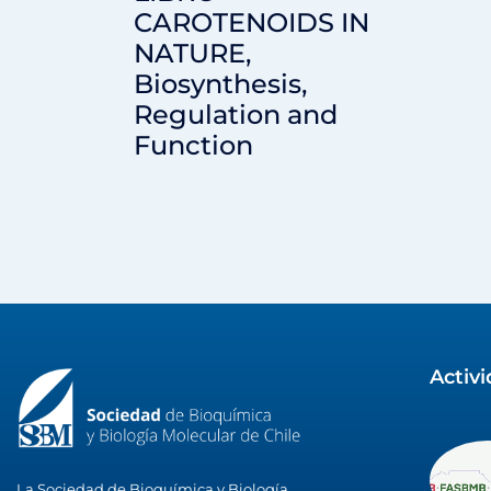
CAROTENOIDS IN
NATURE,
Biosynthesis,
Regulation and
Function
Activ
La Sociedad de Bioquímica y Biología