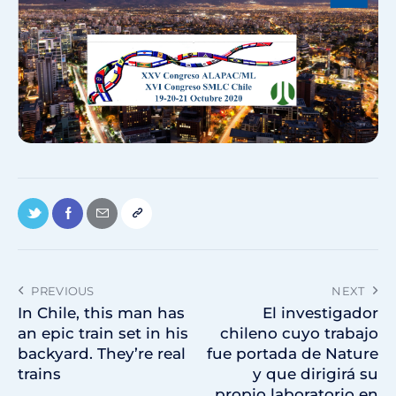
PREVIOUS
NEXT
In Chile, this man has
El investigador
an epic train set in his
chileno cuyo trabajo
backyard. They’re real
fue portada de Nature
trains
y que dirigirá su
propio laboratorio en