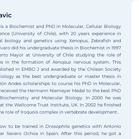
avic
 is a Biochemist and PhD in Molecular, Cellular Biology
nce (University of Chile), with 20 years experience in
l biology and genetics using Xenopus, Zebrafish and
Alvaro did his undergraduate thesis in Biochemist in 1997
rto Mayor at University of Chile studying the role of
es in the formation of
Xenopus
nervous system. This
lished in EMBO J and awarded by the Chilean Society
Biology as the best undergraduate or master thesis in
ón Andes scholarships to course his PhD in Molecular,
e received the Hermann Niemeyer Medal to the best PhD
 Biochemistry and Molecular Biology. In 2000 he was
 at the Wellcome Trust Institute, UK. In 2002 he finished
the role of Iroquois complex in vertebrate development.
ow to be trained in
Drosophila
genetics with Antonio
ar Severo Ochoa in Spain. After this period, he got a