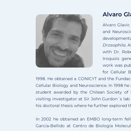
Alvaro Gl
Alvaro Glavic
and Neuroscie
developmenta
Drosophila
. 
with Dr. Robe
Iroquois gen
work was pub
for Cellular 
1998. He obtained a CONICYT and the Fundaci
Cellular Biology and Neuroscience. In 1998 h
student awarded by the Chilean Society of
visiting investigator at Sir John Gurdon´s lab
his doctoral thesis where he further explored 
In 2002 he obtained an EMBO long-term fell
Garcia-Bellido at Centro de Biología Molecul