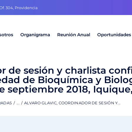
f. 304, Providencia
sotros
Organigrama
Reunión Anual
Oportunidades
r de sesión y charlista con
edad de Bioquímica y Biolo
de septiembre 2018, Iquique,
RADAS
...
ALVARO GLAVIC, COORDINADOR DE SESIÓN Y...