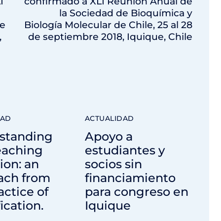
I
confirmado a XLI Reunión Anual de
la Sociedad de Bioquímica y
de
Biología Molecular de Chile, 25 al 28
,
de septiembre 2018, Iquique, Chile
DAD
ACTUALIDAD
standing
Apoyo a
eaching
estudiantes y
ion: an
socios sin
ach from
financiamiento
actice of
para congreso en
ication.
Iquique