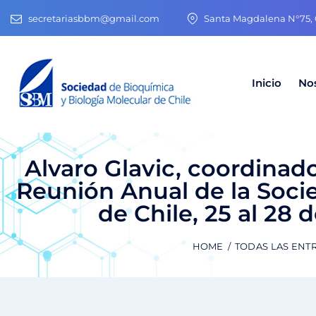
secretariasbbm@gmail.com
Santa Magdalena N°75, O
Inicio
No
Alvaro Glavic, coordinado
Reunión Anual de la Soci
de Chile, 25 al 28 
HOME
TODAS LAS ENT