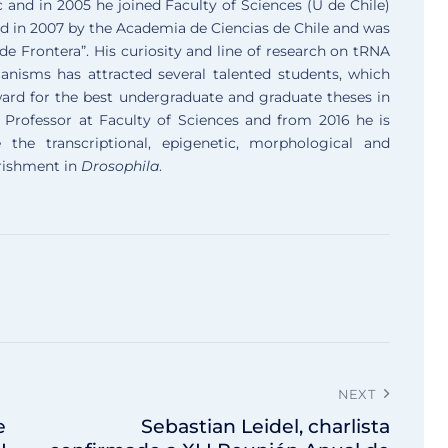
nd in 2005 he joined Faculty of Sciences (U de Chile)
ed in 2007 by the Academia de Ciencias de Chile and was
 de Frontera”. His curiosity and line of research on tRNA
ganisms has attracted several talented students, which
ard for the best undergraduate and graduate theses in
e Professor at Faculty of Sciences and from 2016 he is
 the transcriptional, epigenetic, morphological and
rishment in
Drosophila
.
NEXT
e
Sebastian Leidel, charlista