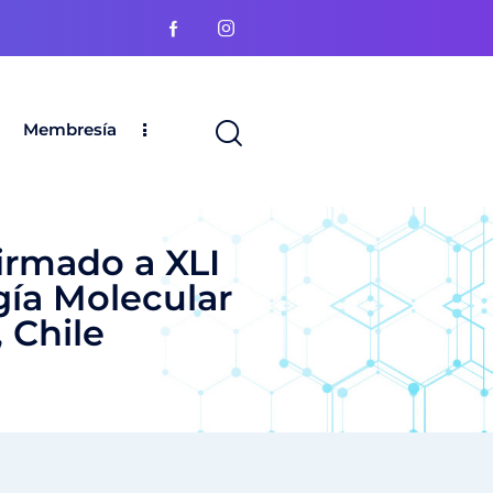
Membresía
firmado a XLI
gía Molecular
 Chile