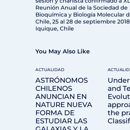
sesión y charlista confirmado a XL
Reunión Anual de la Sociedad de
Bioquímica y Biología Molecular 
Chile, 25 al 28 de septiembre 2018
Iquique, Chile
You May Also Like
ACTUALIDAD
ACTUALI
ASTRÓNOMOS
Under
CHILENOS
and T
ANUNCIAN EN
Evolut
NATURE NUEVA
appro
FORMA DE
the pr
ESTUDIAR LAS
Classif
GALAXIAS Y LA