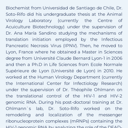
Biochemist from Universidad de Santiago de Chile, Dr.
Soto-Rifo did his undergraduate thesis at the Animal
Virology Laboratory (currently the Centre of
Acuiculture Biotechnology) under the supervision of
Dr. Ana María Sandino studying the mechanisms of
translation initiation employed by the Infectious
Pancreatic Necrosis Virus (IPNV). Then, he moved to
Lyon, France where he obtained a Master in Sciences
degree from Université Claude Bernard Lyon-1 in 2006
and then a Ph.D in Life Sciences from Ecole Normale
Supérieure de Lyon (Université de Lyon) in 2010. He
worked at the Human Virology Department (currently
the International Center for Infectiology Research)
under the supervision of Dr. Théophile Ohlmann on
the translational control of the HIV-1 and HIV-2
genomic RNA. During his post-doctoral training at Dr.
Ohlmann`s lab, Dr. Soto-Rifo worked on the
remodeling and localization of the messenger
ribonucleoprotein complexes (mRNPs) containing the
HIV-1 genomic RNA by analyzing the role of the DEAD-